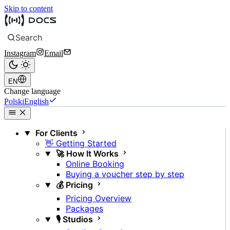
Skip to content
Search
Instagram
Email
EN
Change language
Polski
English
For Clients
👋 Getting Started
🚀 How It Works
Online Booking
Buying a voucher step by step
💰 Pricing
Pricing Overview
Packages
🎙️ Studios