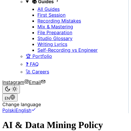
📚 Guides
All Guides
First Session
Recording Mistakes
Mix & Mastering
File Preparation
Studio Glossary
Writing Lyrics
Self-Recording vs Engineer
🏆 Portfolio
❓ FAQ
🚀 Careers
Instagram
Email
EN
Change language
Polski
English
AI & Data Mining Policy