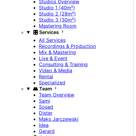
Studios Overview
Studio 1 (40m²)
Studio 2 (28m²)
Studio 3 (30m²)
Mastering Room
🎛️ Services
All Services
Recordings & Production
Mix & Mastering
Live & Event
Consulting & Training
Video & Media
Rental
Specialized
👥 Team
Team Overview
Sami
Sosad
Dister
Maks Jarczewski
Idea
Gerard