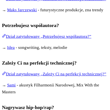
→
Maks Jarczewski
- futurystyczne produkcje, zna trendy
Potrzebujesz współautora?
Dział zatytułowany „Potrzebujesz współautora?”
→
Idea
- songwriting, teksty, melodie
Zależy Ci na perfekcji technicznej?
Dział zatytułowany „Zależy Ci na perfekcji technicznej?”
→
Sami
- akustyk Filharmonii Narodowej, Mix With the
Masters
Nagrywasz hip-hop/rap?