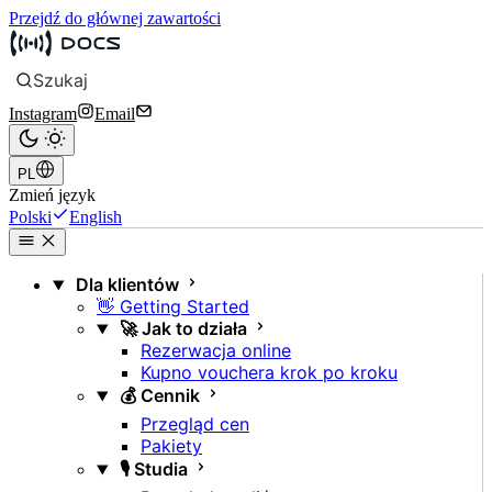
Przejdź do głównej zawartości
Szukaj
Instagram
Email
PL
Zmień język
Polski
English
Dla klientów
👋 Getting Started
🚀 Jak to działa
Rezerwacja online
Kupno vouchera krok po kroku
💰 Cennik
Przegląd cen
Pakiety
🎙️ Studia