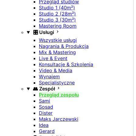
Przegląd studiów
Studio 1 (40m²)
Studio 2 (28m²)
Studio 3 (30m²)
Mastering Room
🎛️ Usługi
Wszystkie usługi
Nagrania & Produkcja
Mix & Mastering
Live & Event
Konsultacje & Szkolenia
Video & Media
Wynajem
Specjalistyczne
👥 Zespół
Przegląd zespołu
Sami
Sosad
Dister
Maks Jarczewski
Idea
Gerard