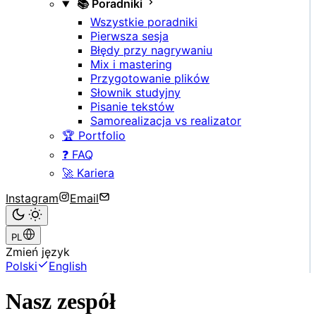
📚 Poradniki
Wszystkie poradniki
Pierwsza sesja
Błędy przy nagrywaniu
Mix i mastering
Przygotowanie plików
Słownik studyjny
Pisanie tekstów
Samorealizacja vs realizator
🏆 Portfolio
❓ FAQ
🚀 Kariera
Instagram
Email
PL
Zmień język
Polski
English
Nasz zespół