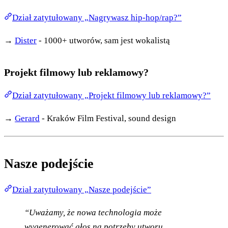
Dział zatytułowany „Nagrywasz hip-hop/rap?”
→
Dister
- 1000+ utworów, sam jest wokalistą
Projekt filmowy lub reklamowy?
Dział zatytułowany „Projekt filmowy lub reklamowy?”
→
Gerard
- Kraków Film Festival, sound design
Nasze podejście
Dział zatytułowany „Nasze podejście”
“Uważamy, że nowa technologia może
wygenerować głos na potrzeby utworu