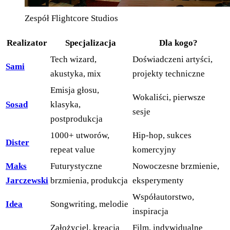
Zespół Flightcore Studios
Realizator
Specjalizacja
Dla kogo?
Tech wizard,
Doświadczeni artyści,
Sami
akustyka, mix
projekty techniczne
Emisja głosu,
Wokaliści, pierwsze
Sosad
klasyka,
sesje
postprodukcja
1000+ utworów,
Hip-hop, sukces
Dister
repeat value
komercyjny
Maks
Futurystyczne
Nowoczesne brzmienie,
Jarczewski
brzmienia, produkcja
eksperymenty
Współautorstwo,
Idea
Songwriting, melodie
inspiracja
Założyciel, kreacja
Film, indywidualne