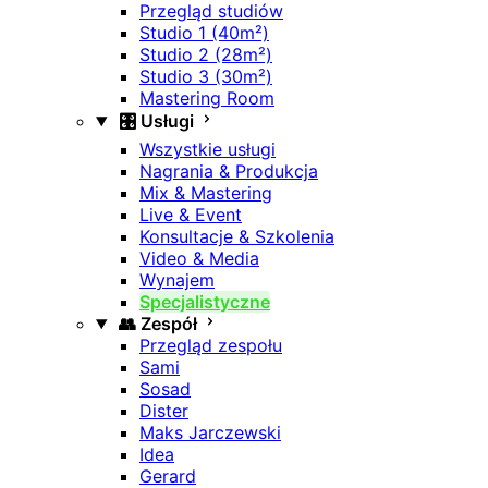
Przegląd studiów
Studio 1 (40m²)
Studio 2 (28m²)
Studio 3 (30m²)
Mastering Room
🎛️ Usługi
Wszystkie usługi
Nagrania & Produkcja
Mix & Mastering
Live & Event
Konsultacje & Szkolenia
Video & Media
Wynajem
Specjalistyczne
👥 Zespół
Przegląd zespołu
Sami
Sosad
Dister
Maks Jarczewski
Idea
Gerard