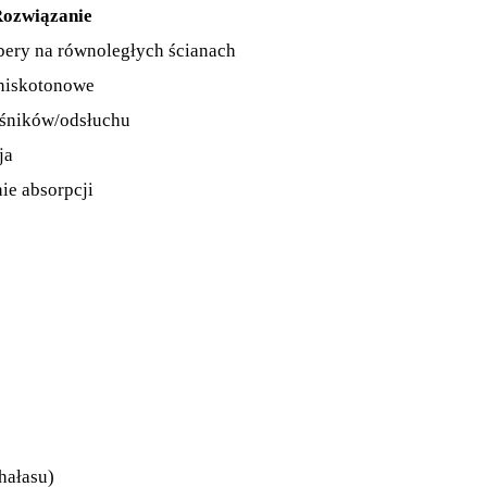
ozwiązanie
bery na równoległych ścianach
 niskotonowe
ośników/odsłuchu
ja
ie absorpcji
 hałasu)