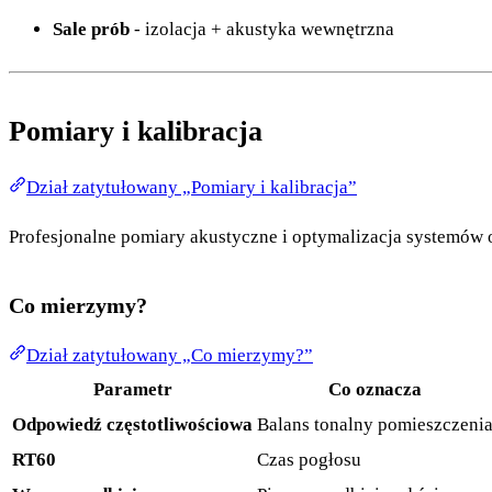
Sale prób
- izolacja + akustyka wewnętrzna
Pomiary i kalibracja
Dział zatytułowany „Pomiary i kalibracja”
Profesjonalne pomiary akustyczne i optymalizacja systemów
Co mierzymy?
Dział zatytułowany „Co mierzymy?”
Parametr
Co oznacza
Odpowiedź częstotliwościowa
Balans tonalny pomieszczeni
RT60
Czas pogłosu