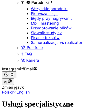
📚 Poradniki
Wszystkie poradniki
Pierwsza sesja
Błędy przy nagrywaniu
Mix i mastering
Przygotowanie plików
Słownik studyjny
Pisanie tekstów
Samorealizacja vs realizator
🏆 Portfolio
❓ FAQ
🚀 Kariera
Instagram
Email
PL
Zmień język
Polski
English
Usługi specjalistyczne