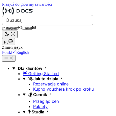
Przejdź do głównej zawartości
Szukaj
Instagram
Email
PL
Zmień język
Polski
English
Dla klientów
👋 Getting Started
🚀 Jak to działa
Rezerwacja online
Kupno vouchera krok po kroku
💰 Cennik
Przegląd cen
Pakiety
🎙️ Studia