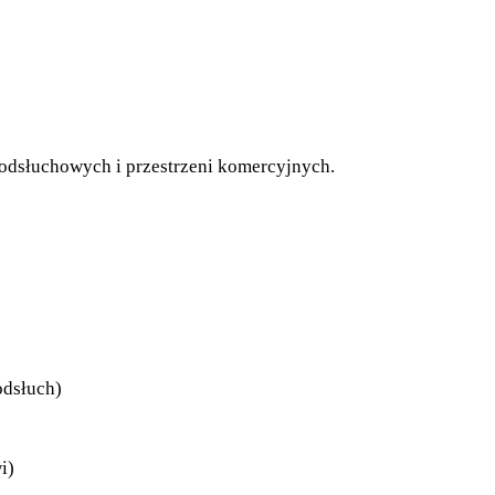
 odsłuchowych i przestrzeni komercyjnych.
odsłuch)
i)