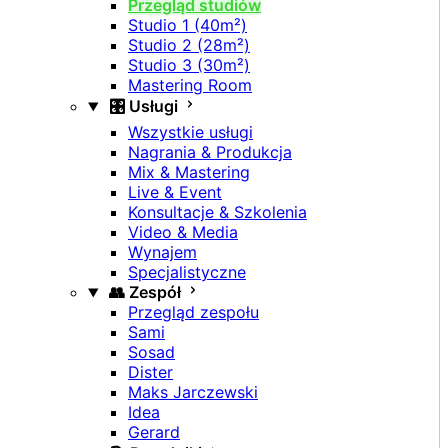
Przegląd studiów
Studio 1 (40m²)
Studio 2 (28m²)
Studio 3 (30m²)
Mastering Room
🎛️ Usługi
Wszystkie usługi
Nagrania & Produkcja
Mix & Mastering
Live & Event
Konsultacje & Szkolenia
Video & Media
Wynajem
Specjalistyczne
👥 Zespół
Przegląd zespołu
Sami
Sosad
Dister
Maks Jarczewski
Idea
Gerard