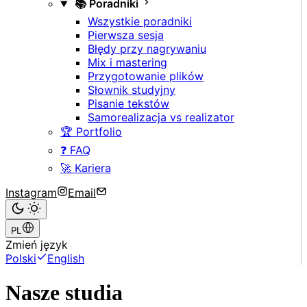
📚 Poradniki
Wszystkie poradniki
Pierwsza sesja
Błędy przy nagrywaniu
Mix i mastering
Przygotowanie plików
Słownik studyjny
Pisanie tekstów
Samorealizacja vs realizator
🏆 Portfolio
❓ FAQ
🚀 Kariera
Instagram
Email
PL
Zmień język
Polski
English
Nasze studia