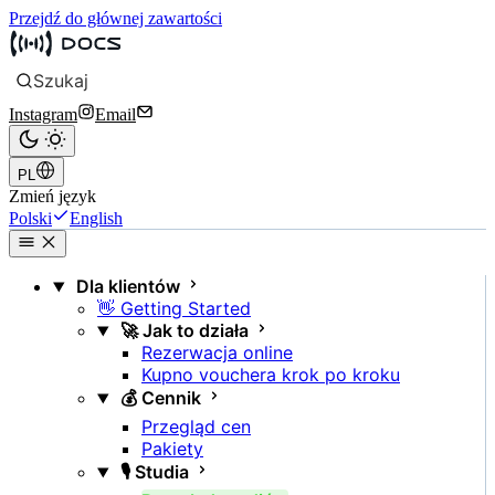
Przejdź do głównej zawartości
Szukaj
Instagram
Email
PL
Zmień język
Polski
English
Dla klientów
👋 Getting Started
🚀 Jak to działa
Rezerwacja online
Kupno vouchera krok po kroku
💰 Cennik
Przegląd cen
Pakiety
🎙️ Studia