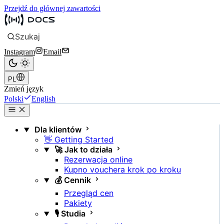
Przejdź do głównej zawartości
Szukaj
Instagram
Email
PL
Zmień język
Polski
English
Dla klientów
👋 Getting Started
🚀 Jak to działa
Rezerwacja online
Kupno vouchera krok po kroku
💰 Cennik
Przegląd cen
Pakiety
🎙️ Studia