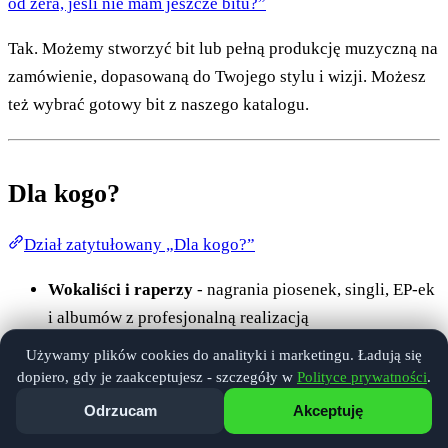
od zera, jeśli nie mam jeszcze bitu?”
Tak. Możemy stworzyć bit lub pełną produkcję muzyczną na
zamówienie, dopasowaną do Twojego stylu i wizji. Możesz
też wybrać gotowy bit z naszego katalogu.
Dla kogo?
Dział zatytułowany „Dla kogo?”
Wokaliści i raperzy
- nagrania piosenek, singli, EP-ek
i albumów z profesjonalną realizacją
Zespoły muzyczne
- sesje nagraniowe z wieloma
Używamy plików cookies do analityki i marketingu. Ładują się
dopiero, gdy je zaakceptujesz - szczegóły w
Polityce prywatności
.
instrumentami i produkcja materiału
Odrzucam
Akceptuję
Podcasterzy i lektorzy
- nagrania voice-over,
podcastów, audiobooków i materiałów e-