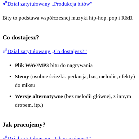
Dział zatytułowany „Produkcja bitów”
Bity to podstawa współczesnej muzyki hip-hop, pop i R&B.
Co dostajesz?
Dział zatytułowany „Co dostajesz?”
Plik WAV/MP3
bitu do nagrywania
Stemy
(osobne ścieżki: perkusja, bas, melodie, efekty)
do miksu
Wersje alternatywne
(bez melodii głównej, z innym
dropem, itp.)
Jak pracujemy?
Dział zatytułowany „Jak pracujemy?”