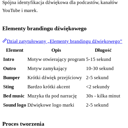
Spójna identyfikacja dźwiękowa dla podcastów, kanałów
YouTube i marek.
Elementy brandingu dźwiękowego
Dział zatytułowany „Elementy brandingu dźwiękowego”
Element
Opis
Długość
Intro
Motyw otwierający program
5-15 sekund
Outro
Motyw zamykający
10-30 sekund
Bumper
Krótki dźwięk przejściowy
2-5 sekund
Sting
Bardzo krótki akcent
<2 sekundy
Bed music
Muzyka tła pod narrację
30s - kilka minut
Sound logo
Dźwiękowe logo marki
2-5 sekund
Proces tworzenia