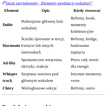
Dział zatytułowany „Elementy produkcji wokalnej”
Element
Opis
Kiedy stosować
Refreny, hook,
Podwojenie głównej linii
Duble
momenty
wokalnej
kulminacyjne
Ścieżki śpiewane w tercji,
Refreny, bridge,
Harmonie
kwincie lub innych
budowanie
interwałach
napięcia
Spontaniczne wtrącenia,
Przez cały utwór
Ad-liby
okrzyki, reakcje
dla energii
Whisper
Szeptana warstwa pod
Intymne momenty,
track
głównym wokalem
verse
Chóry
Wielogłosowe sekcje
Refreny, outro