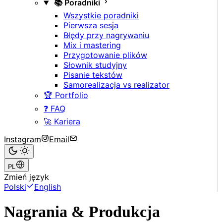
📚 Poradniki
Wszystkie poradniki
Pierwsza sesja
Błędy przy nagrywaniu
Mix i mastering
Przygotowanie plików
Słownik studyjny
Pisanie tekstów
Samorealizacja vs realizator
🏆 Portfolio
❓ FAQ
🚀 Kariera
Instagram
Email
PL
Zmień język
Polski
English
Nagrania & Produkcja