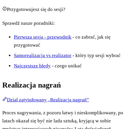
Przygotowujesz się do sesji?
Sprawdź nasze poradniki:
Pierwsza sesja - przewodnik
- co zabrać, jak się
przygotować
Samorealizacja vs realizator
- który typ sesji wybrać
Najczęstsze błędy
- czego unikać
Realizacja nagrań
Dział zatytułowany „Realizacja nagrań”
Proces nagrywania, z pozoru łatwy i nieskomplikowany, po
latach okazał się być nie lada sztuką, kryjącą w sobie
mnóstwo interesujących niuansów. Lata doświadczeń