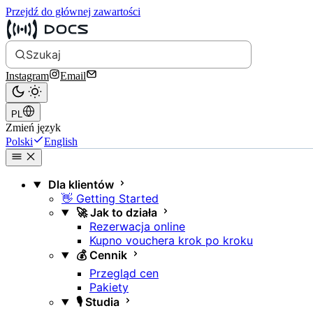
Przejdź do głównej zawartości
Szukaj
Instagram
Email
PL
Zmień język
Polski
English
Dla klientów
👋 Getting Started
🚀 Jak to działa
Rezerwacja online
Kupno vouchera krok po kroku
💰 Cennik
Przegląd cen
Pakiety
🎙️ Studia