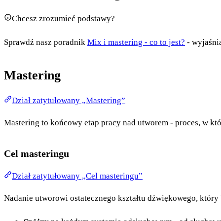
Chcesz zrozumieć podstawy?
Sprawdź nasz poradnik
Mix i mastering - co to jest?
- wyjaśni
Mastering
Dział zatytułowany „Mastering”
Mastering to końcowy etap pracy nad utworem - proces, w kt
Cel masteringu
Dział zatytułowany „Cel masteringu”
Nadanie utworowi ostatecznego kształtu dźwiękowego, który 