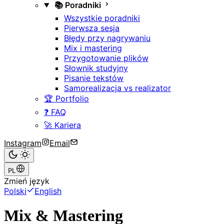
📚 Poradniki
Wszystkie poradniki
Pierwsza sesja
Błędy przy nagrywaniu
Mix i mastering
Przygotowanie plików
Słownik studyjny
Pisanie tekstów
Samorealizacja vs realizator
🏆 Portfolio
❓ FAQ
🚀 Kariera
Instagram
Email
PL
Zmień język
Polski
English
Mix & Mastering