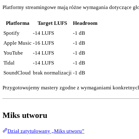
Platformy streamingowe mają różne wymagania dotyczące gł
Platforma
Target LUFS
Headroom
Spotify
-14 LUFS
-1 dB
Apple Music
-16 LUFS
-1 dB
YouTube
-14 LUFS
-1 dB
Tidal
-14 LUFS
-1 dB
SoundCloud
brak normalizacji
-1 dB
Przygotowujemy mastery zgodne z wymaganiami konkretnych 
Miks utworu
Dział zatytułowany „Miks utworu”