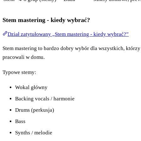
Stem mastering - kiedy wybrać?
Dział zatytułowany „Stem mastering - kiedy wybrać?”
Stem mastering to bardzo dobry wybór dla wszystkich, którz
pracowali w domu.
Typowe stemy:
Wokal główny
Backing vocals / harmonie
Drums (perkusja)
Bass
Synths / melodie