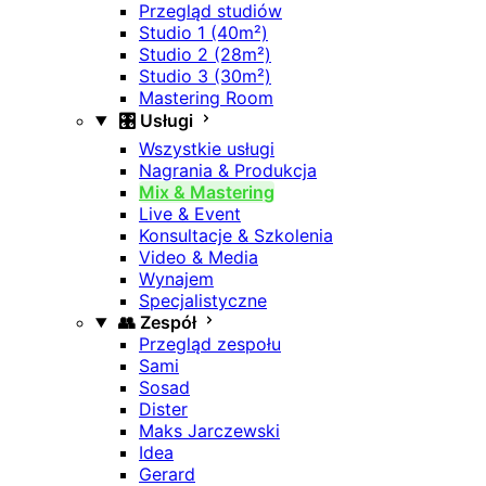
Przegląd studiów
Studio 1 (40m²)
Studio 2 (28m²)
Studio 3 (30m²)
Mastering Room
🎛️ Usługi
Wszystkie usługi
Nagrania & Produkcja
Mix & Mastering
Live & Event
Konsultacje & Szkolenia
Video & Media
Wynajem
Specjalistyczne
👥 Zespół
Przegląd zespołu
Sami
Sosad
Dister
Maks Jarczewski
Idea
Gerard