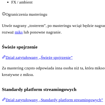
FX / ambient
Ograniczenia masteringu
Utwór nagrany „tosterem”, po masteringu wciąż będzie nagrany
rozważ
miks
lub ponowne nagranie.
Świeże spojrzenie
Dział zatytułowany „Świeże spojrzenie”
Za mastering często odpowiada inna osoba niż ta, która mik
kreatywne z miksu.
Standardy platform streamingowych
Dział zatytułowany „Standardy platform streamingowych”