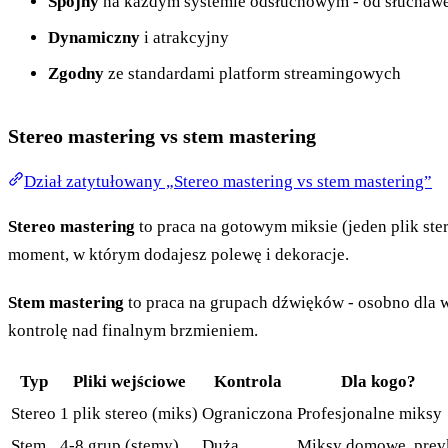
Spójny
na każdym systemie odsłuchowym - od słuchawe
Dynamiczny
i atrakcyjny
Zgodny
ze standardami platform streamingowych
Stereo mastering vs stem mastering
Dział zatytułowany „Stereo mastering vs stem mastering”
Stereo mastering
to praca na gotowym miksie (jeden plik ster
moment, w którym dodajesz polewę i dekoracje.
Stem mastering
to praca na grupach dźwięków - osobno dla w
kontrolę nad finalnym brzmieniem.
Typ
Pliki wejściowe
Kontrola
Dla kogo?
Stereo
1 plik stereo (miks)
Ograniczona
Profesjonalne miksy
Stem
4-8 grup (stemy)
Duża
Miksy domowe, prev