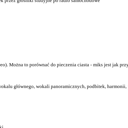
k przez głośniki studyjne po radio samochodowe
eo). Można to porównać do pieczenia ciasta - miks jest jak pr
okalu głównego, wokali panoramicznych, podbitek, harmonii, p
ki